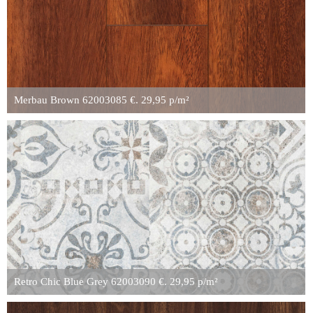
Merbau Brown 62003085 €. 29,95 p/m²
Retro Chic Blue Grey 62003090 €. 29,95 p/m²